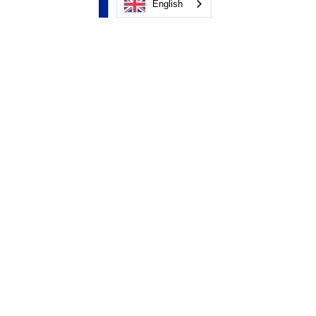
English
PRODUCT SHEET
Download
PRODUCT SHEET
Download