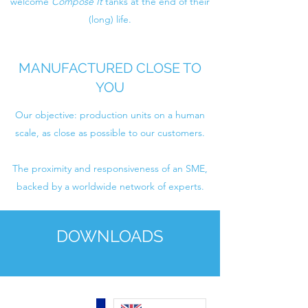
welcome
Compose It
tanks at the end of their
(long) life.
MANUFACTURED CLOSE TO
YOU
Our objective: production units on a human
scale, as close as possible to our customers.
The proximity and responsiveness of an SME,
backed by a worldwide network of experts.
DOWNLOADS