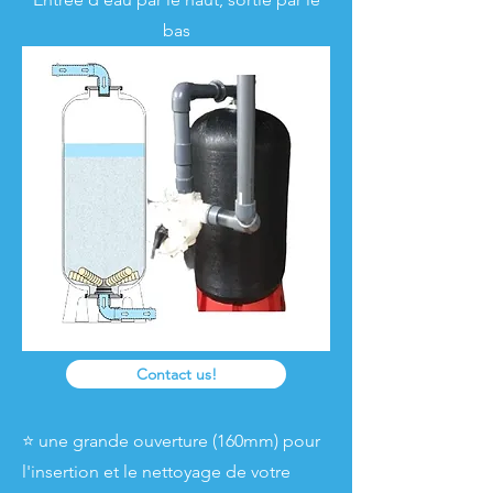
bas
Contact us!
⭐ une grande ouverture (160mm) pour
l'insertion et le nettoyage de votre